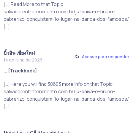
[…] Read More to that Topic:
salvadorentretenimento.com.br/ju-paiva-e-bruno-
cabrerizo-conquistam-1o-lugar-na-danca-dos-famosos/
[…]
บิ้วอิน เชียงใหม่
Acesse para responder
14 de julho de 2026
… [Trackback]
[…] Here you will find 38603 more Info on that Topic:
salvadorentretenimento.com.br/ju-paiva-e-bruno-
cabrerizo-conquistam-1o-lugar-na-danca-dos-famosos/
[…]
thá»i tiáº¿t CÃ Mau chi tiáº¿t