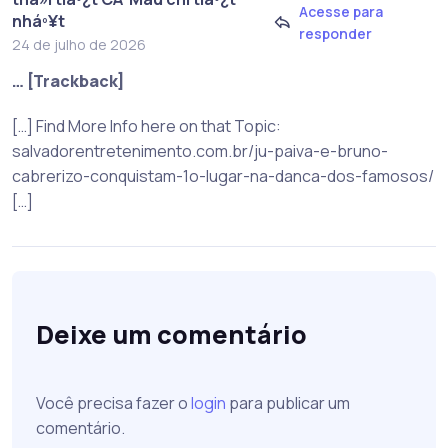
Acesse para
nháº¥t
responder
24 de julho de 2026
… [Trackback]
[…] Find More Info here on that Topic:
salvadorentretenimento.com.br/ju-paiva-e-bruno-
cabrerizo-conquistam-1o-lugar-na-danca-dos-famosos/
[…]
Deixe um comentário
Você precisa fazer o
login
para publicar um
comentário.