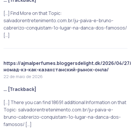
[…] Find More on that Topic:
salvadorentretenimento.com.br/ju-paiva-e-bruno-
cabrerizo-conquistam-1o-lugar-na-danca-dos-famosos/
[…]
https://ajmalperfumes.bloggersdelight.dk/2026/04/27
номад-кз-как-казахстанский-рынок-онла/
22 de maio de 2026
… [Trackback]
[…] There you can find 18691 additional Information on that
Topic: salvadorentretenimento.com.br/ju-paiva-e-
bruno-cabrerizo-conquistam-1o-lugar-na-danca-dos-
famosos/ […]