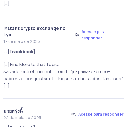
[…]
instant crypto exchange no
Acesse para
kyc
responder
17 de maio de 2025
… [Trackback]
[…] Find More to that Topic:
salvadorentretenimento.com.br/ju-paiva-e-bruno-
cabrerizo-conquistam-1o-lugar-na-danca-dos-famosos/
[…]
มวยพรุ่งนี้
Acesse para responder
22 de maio de 2025