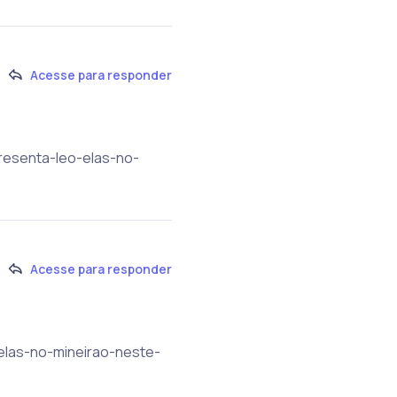
Acesse para responder
presenta-leo-elas-no-
Acesse para responder
-elas-no-mineirao-neste-