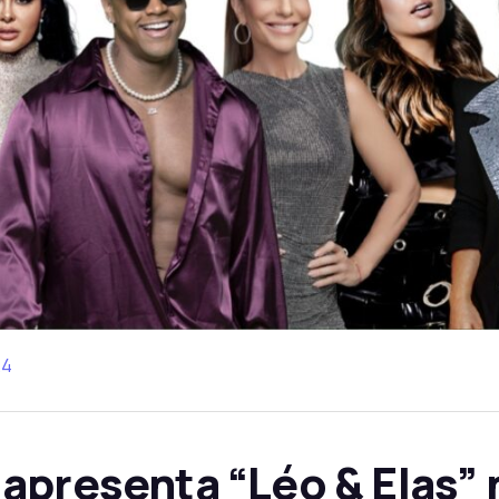
24
apresenta “Léo & Elas” 