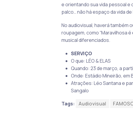
e orientando sua vida pessoal e 
palco… não há espaço da vida d
No audiovisual, haverá também
o
roupagem, como “Maravilhosa é e
musical diferenciados.
SERVIÇO
O que: LÉO & ELAS
Quando: 23 de março, a parti
Onde: Estádio Mineirão, em 
Atrações: Léo Santana e part
Sangalo
Tags:
Audiovisual
FAMOS