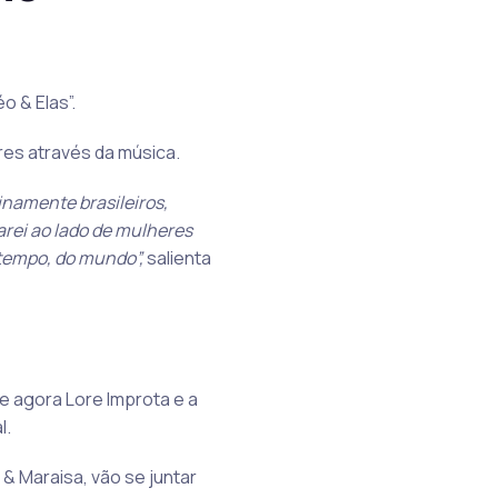
o & Elas”.
res através da música.
inamente brasileiros,
arei ao lado de mulheres
 tempo, do mundo”,
salienta
e agora Lore Improta e a
l.
& Maraisa, vão se juntar