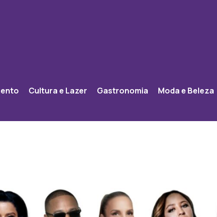
mento
Cultura e Lazer
Gastronomia
Moda e Beleza