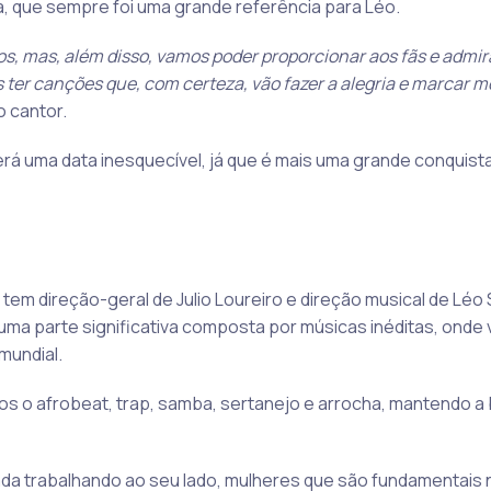
a, que sempre foi uma grande referência para Léo.
tos, mas, além disso, vamos poder proporcionar aos fãs e admi
 ter canções que, com certeza, vão fazer a alegria e marcar m
o cantor.
á uma data inesquecível, já que é mais uma grande conquis
 tem direção-geral de Julio Loureiro e direção musical de Léo
 uma parte significativa composta por músicas inéditas, onde
mundial.
dos o
afrobeat, trap, samba, sertanejo e arrocha, mantendo a
nada trabalhando ao seu lado, mulheres que são fundamentais