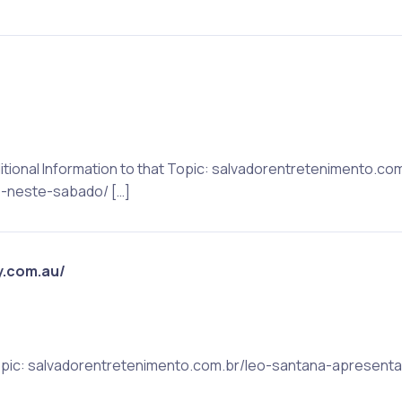
itional Information to that Topic: salvadorentretenimento.co
-neste-sabado/ […]
y.com.au/
 Topic: salvadorentretenimento.com.br/leo-santana-apresent