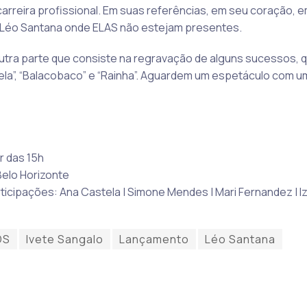
carreira profissional. Em suas referências, em seu coração, 
e Léo Santana onde ELAS não estejam presentes.
utra parte que consiste na regravação de alguns sucessos,
la”, “Balacobaco” e “Rainha”. Aguardem um espetáculo com um
r das 15h
Belo Horizonte
icipações: Ana Castela | Simone Mendes | Mari Fernandez | Iza
OS
Ivete Sangalo
Lançamento
Léo Santana