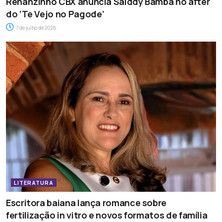
Renanzinho CBX anuncia Saiddy Bamba no after
do ‘Te Vejo no Pagode’
7 de julho de 2026
LITERATURA
Escritora baiana lança romance sobre
fertilização in vitro e novos formatos de família