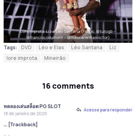
Lore Improta, Liz e Léo Santana (Fotos: @tuliogb –
@franciscodumont – @mascarenhasvictor)
Tags:
DVD
Léo e Elas
Léo Santana
Liz
lore improta
Mineirão
16 comments
ทดลองเล่นสล็อต PG SLOT
Acesse para responder
18 de janeiro de 2025
… [Trackback]