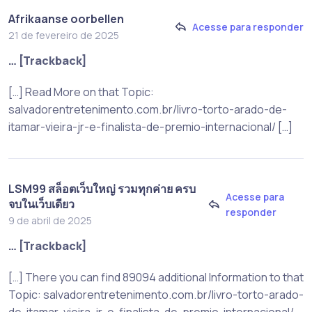
Afrikaanse oorbellen
Acesse para responder
21 de fevereiro de 2025
… [Trackback]
[…] Read More on that Topic:
salvadorentretenimento.com.br/livro-torto-arado-de-
itamar-vieira-jr-e-finalista-de-premio-internacional/ […]
LSM99 สล็อตเว็บใหญ่ รวมทุกค่าย ครบ
Acesse para
จบในเว็บเดียว
responder
9 de abril de 2025
… [Trackback]
[…] There you can find 89094 additional Information to that
Topic: salvadorentretenimento.com.br/livro-torto-arado-
de-itamar-vieira-jr-e-finalista-de-premio-internacional/