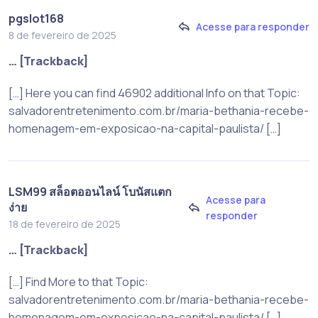
pgslot168
Acesse para responder
8 de fevereiro de 2025
… [Trackback]
[…] Here you can find 46902 additional Info on that Topic:
salvadorentretenimento.com.br/maria-bethania-recebe-
homenagem-em-exposicao-na-capital-paulista/ […]
LSM99 สล็อตออนไลน์ โบนัสแตก
Acesse para
ง่าย
responder
18 de fevereiro de 2025
… [Trackback]
[…] Find More to that Topic:
salvadorentretenimento.com.br/maria-bethania-recebe-
homenagem-em-exposicao-na-capital-paulista/ […]