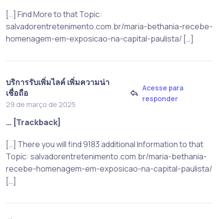
[…] Find More to that Topic:
salvadorentretenimento.com.br/maria-bethania-recebe-
homenagem-em-exposicao-na-capital-paulista/ […]
บริการรับเพิ่มไลค์ เพิ่มความน่า
Acesse para
เชื่อถือ
responder
29 de março de 2025
… [Trackback]
[…] There you will find 9183 additional Information to that
Topic: salvadorentretenimento.com.br/maria-bethania-
recebe-homenagem-em-exposicao-na-capital-paulista/
[…]