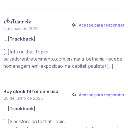
ปริ้นโปสการ์ด
Acesse para responder
5 de maio de 2025
… [Trackback]
[…] Info on that Topic:
salvadorentretenimento.com.br/maria-bethania-recebe-
homenagem-em-exposicao-na-capital-paulista/ […]
Buy glock 19 for sale usa
Acesse para responder
26 de junho de 2025
… [Trackback]
[…] Find More on to that Topic: