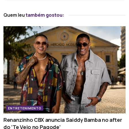
Quem leu
também gostou:
ENTRETENIMENTO
Renanzinho CBX anuncia Saiddy Bamba no after
do ‘Te Vejo no Pagode’