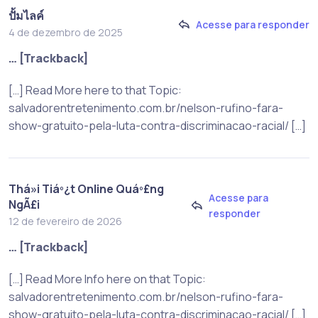
ปั้มไลค์
Acesse para responder
4 de dezembro de 2025
… [Trackback]
[…] Read More here to that Topic:
salvadorentretenimento.com.br/nelson-rufino-fara-
show-gratuito-pela-luta-contra-discriminacao-racial/ […]
Thá»i Tiáº¿t Online Quáº£ng
Acesse para
NgÃ£i
responder
12 de fevereiro de 2026
… [Trackback]
[…] Read More Info here on that Topic:
salvadorentretenimento.com.br/nelson-rufino-fara-
show-gratuito-pela-luta-contra-discriminacao-racial/ […]