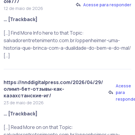
ole777
Acesse para responder
12 de maio de 2026
… [Trackback]
[…] Find More Info here to that Topic:
salvadorentretenimento.com.br/oppenheimer-uma-
historia-que-brinca-com-a-dualidade-do-bem-e-do-mal/
[…]
https://nnddigitalpress.com/2026/04/29/
Acesse
олимп-бет-отзывы-как-
para
казахстанские-иг/
respond
23 de maio de 2026
… [Trackback]
[…] Read More on on that Topic:
salvadorentretenimento.com.br/oppenheimer-uma-