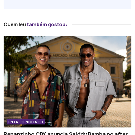
Quem leu
também gostou:
ENTRETENIMENTO
Renanzinho CBX anuncia Saiddy Bamba no after