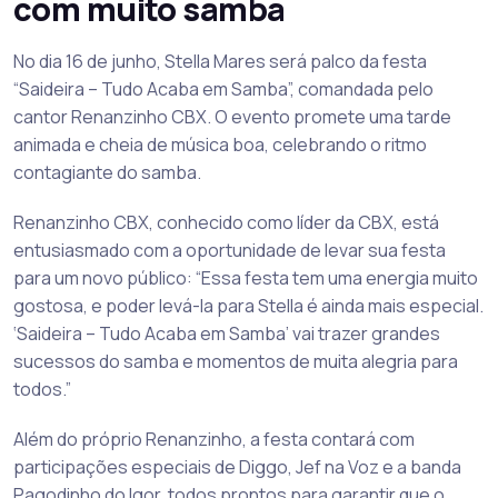
com muito samba
No dia 16 de junho, Stella Mares será palco da festa
“Saideira – Tudo Acaba em Samba”, comandada pelo
cantor Renanzinho CBX. O evento promete uma tarde
animada e cheia de música boa, celebrando o ritmo
contagiante do samba.
Renanzinho CBX, conhecido como líder da CBX, está
entusiasmado com a oportunidade de levar sua festa
para um novo público: “Essa festa tem uma energia muito
gostosa, e poder levá-la para Stella é ainda mais especial.
‘Saideira – Tudo Acaba em Samba’ vai trazer grandes
sucessos do samba e momentos de muita alegria para
todos.”
Além do próprio Renanzinho, a festa contará com
participações especiais de Diggo, Jef na Voz e a banda
Pagodinho do Igor, todos prontos para garantir que o