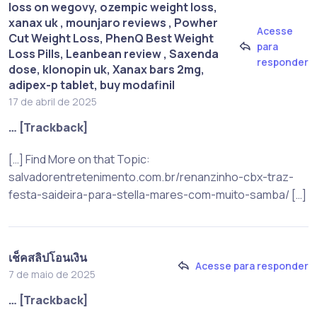
loss on wegovy​, ozempic weight loss,
xanax uk , mounjaro reviews , Powher
Acesse
Cut Weight Loss, PhenQ Best Weight
para
Loss Pills, Leanbean review , Saxenda
responder
dose, klonopin uk, Xanax bars 2mg,
adipex-p tablet, buy modafinil
17 de abril de 2025
… [Trackback]
[…] Find More on that Topic:
salvadorentretenimento.com.br/renanzinho-cbx-traz-
festa-saideira-para-stella-mares-com-muito-samba/ […]
เช็คสลิปโอนเงิน
Acesse para responder
7 de maio de 2025
… [Trackback]