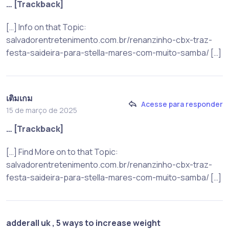
… [Trackback]
[…] Info on that Topic:
salvadorentretenimento.com.br/renanzinho-cbx-traz-
festa-saideira-para-stella-mares-com-muito-samba/ […]
เติมเกม
Acesse para responder
15 de março de 2025
… [Trackback]
[…] Find More on to that Topic:
salvadorentretenimento.com.br/renanzinho-cbx-traz-
festa-saideira-para-stella-mares-com-muito-samba/ […]
adderall uk , 5 ways to increase weight