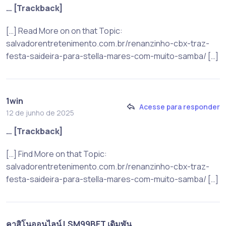
… [Trackback]
[…] Read More on on that Topic:
salvadorentretenimento.com.br/renanzinho-cbx-traz-
festa-saideira-para-stella-mares-com-muito-samba/ […]
1win
Acesse para responder
12 de junho de 2025
… [Trackback]
[…] Find More on that Topic:
salvadorentretenimento.com.br/renanzinho-cbx-traz-
festa-saideira-para-stella-mares-com-muito-samba/ […]
คาสิโนออนไลน์ LSM99BET เดิมพัน