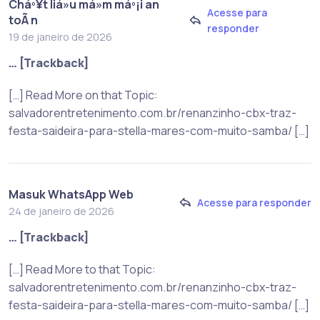
Cháº¥t liá»u má»m máº¡i an
Acesse para
toÃ n
responder
19 de janeiro de 2026
… [Trackback]
[…] Read More on that Topic:
salvadorentretenimento.com.br/renanzinho-cbx-traz-
festa-saideira-para-stella-mares-com-muito-samba/ […]
Masuk WhatsApp Web
Acesse para responder
24 de janeiro de 2026
… [Trackback]
[…] Read More to that Topic:
salvadorentretenimento.com.br/renanzinho-cbx-traz-
festa-saideira-para-stella-mares-com-muito-samba/ […]