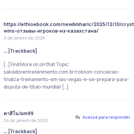
https://ethioebook.com/newAmharic/2025/12/10/cryst
wins-отзывы-игроков-из-казахстана/
2 de janeiro de 2026
… [Trackback]
[…] Find More on on that Topic:
salvadorentretenimento.com.br/robson-conceicao-
finaliza-treinamento-em-las-vegas-e-se-prepara-para-
disputa-de-titulo-mundial/ […]
คาสิโน lsm99
Acesse para responder
24 de janeiro de 2026
… [Trackback]