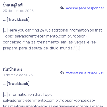
ปั้มคนดูไลฟ์
Acesse para responder
23 de abril de 2026
… [Trackback]
[…] Here you can find 24783 additional Information on that
Topic: salvadorentretenimento.com.br/robson-
conceicao-finaliza-treinamento-em-las-vegas-e-se-
prepara-para-disputa-de-titulo-mundial/ […]
เน็ตบ้าน ais
Acesse para responder
9 de maio de 2026
… [Trackback]
[…] Information on that Topic:
salvadorentretenimento.com.br/robson-conceicao-
finaliza-treinamento-em-las-vegas-e-se-prepara-para-