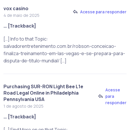
vox casino
Acesse para responder
4 de maio de 2025
… [Trackback]
[…] Info to that Topic:
salvadorentretenimento.com.br/robson-conceicao-
finaliza-treinamento-em-las-vegas-e-se-prepara-para-
disputa-de-titulo-mundial/ […]
Purchasing SUR-RON Light Bee L1e
Acesse
Road Legal Online in Philadelphia
para
Pennsylvania USA
responder
1 de agosto de 2025
… [Trackback]
[…] Find More on on that Topic: