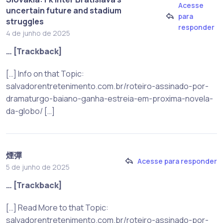
Acesse
uncertain future and stadium
para
struggles
responder
4 de junho de 2025
… [Trackback]
[…] Info on that Topic:
salvadorentretenimento.com.br/roteiro-assinado-por-
dramaturgo-baiano-ganha-estreia-em-proxima-novela-
da-globo/ […]
煙彈
Acesse para responder
5 de junho de 2025
… [Trackback]
[…] Read More to that Topic:
salvadorentretenimento.com.br/roteiro-assinado-por-