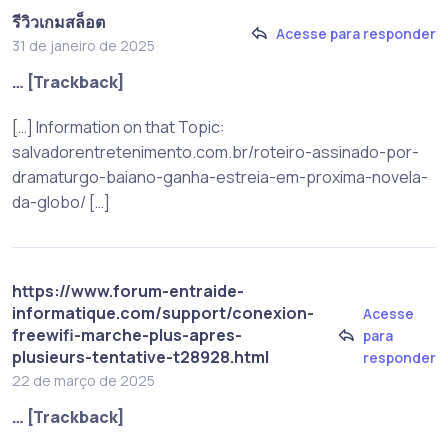
รีวิวเกมสล็อต
Acesse para responder
31 de janeiro de 2025
… [Trackback]
[…] Information on that Topic:
salvadorentretenimento.com.br/roteiro-assinado-por-
dramaturgo-baiano-ganha-estreia-em-proxima-novela-
da-globo/ […]
https://www.forum-entraide-
informatique.com/support/conexion-
Acesse
freewifi-marche-plus-apres-
para
plusieurs-tentative-t28928.html
responder
22 de março de 2025
… [Trackback]