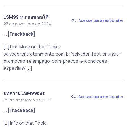
LSM99 ฝากถอน ออโต้
Acesse para responder
27 de novembro de 2024
… [Trackback]
[…] Find More on that Topic:
salvadorentretenimento.com.br/salvador-fest-anuncia-
promocao-relampago-com-precos-e-condicoes-
especiais/ […]
บทความ LSM99bet
Acesse para responder
29 de dezembro de 2024
… [Trackback]
[…] Info on that Topic: