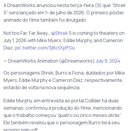
A DreamWorks anunciou nesta terça-feira (9) que “Shrek
5” será lançado em 1º de julho de 2026. O primeiro pôster
animado do filme também foi divulgado.
Not too Far, Far Away…
@Shrek
5 is coming to theaters on
July 1, 2026 with Mike Myers, Eddie Murphy, and Cameron
Diaz.
pic.twitter.com/3j6ctXpPGu
— DreamWorks Animation (@Dreamworks)
July 9, 2024
Os personagens Shrek, Burro e Fiona, dublados por Mike
Myers, Eddie Murphy e Cameron Diaz, respectivamente,
estarão de volta na nova sequência.
Eddie Murphy, em entrevista ao portal Collider há duas
semanas, confirmou a produção do filme, mencionando
que o trabalho começou “quatro ou cinco meses atrás”.
Ele também revelou que o personagem Burro terá seu
próprio spin-off.