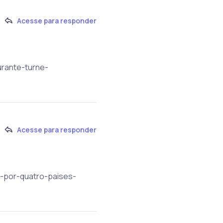
Acesse para responder
urante-turne-
Acesse para responder
a-por-quatro-paises-