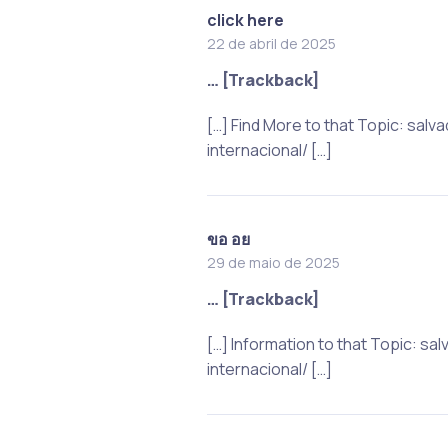
click here
22 de abril de 2025
… [Trackback]
[…] Find More to that Topic: s
internacional/ […]
ขอ อย
29 de maio de 2025
… [Trackback]
[…] Information to that Topic:
internacional/ […]