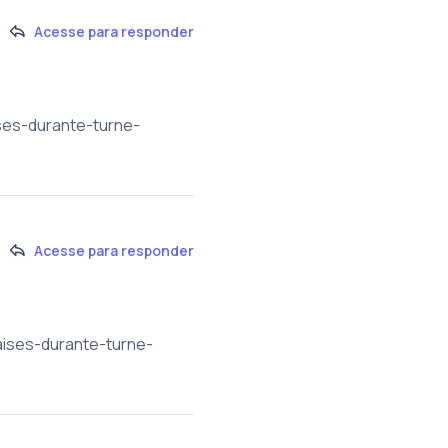
Acesse para responder
ses-durante-turne-
Acesse para responder
aises-durante-turne-