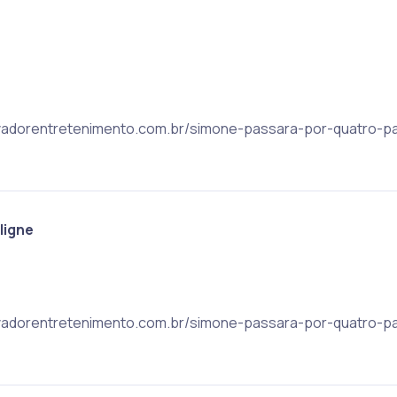
 salvadorentretenimento.com.br/simone-passara-por-quatro-p
 ligne
 salvadorentretenimento.com.br/simone-passara-por-quatro-p