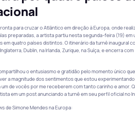
acional
nta para cruzar o Atlântico em direção à Europa, onde realiz
as preparadas, a artista partiu nesta segunda-feira (19) em
em quatro países distintos. O itinerário da turnê inaugural
glaterra, Dublin, na Irlanda, Zurique, na Suíça, e encerra co
ompartilhou o entusiasmo e gratidão pelo momento único que 
ever a magnitude dos sentimentos que estou experimentan
 um de vocês por me receberem com tanto carinho e amor. Q
tista em um post anunciando a turnê em seu perfil oficial no I
ows de Simone Mendes na Europa: