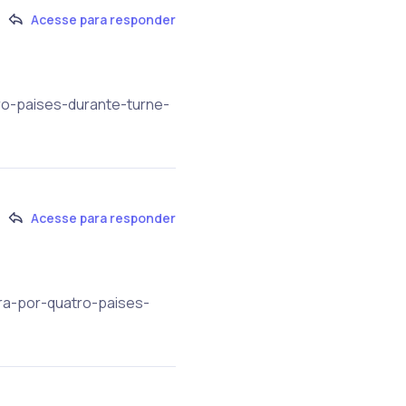
Acesse para responder
ro-paises-durante-turne-
Acesse para responder
ra-por-quatro-paises-