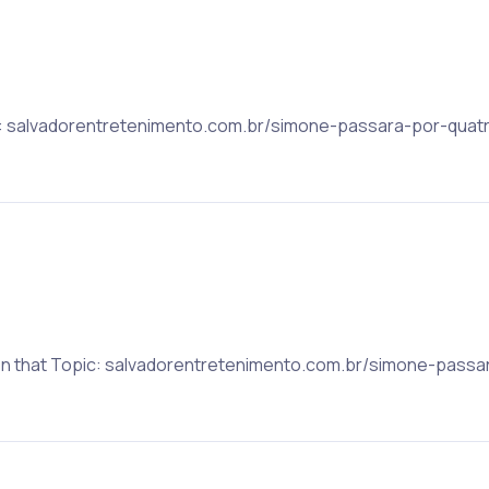
ic: salvadorentretenimento.com.br/simone-passara-por-quat
 on that Topic: salvadorentretenimento.com.br/simone-passa