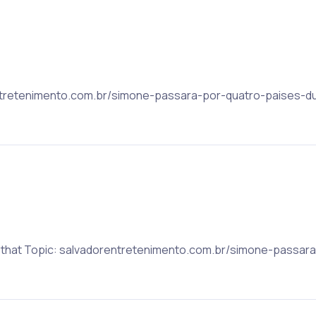
rentretenimento.com.br/simone-passara-por-quatro-paises-d
to that Topic: salvadorentretenimento.com.br/simone-passar