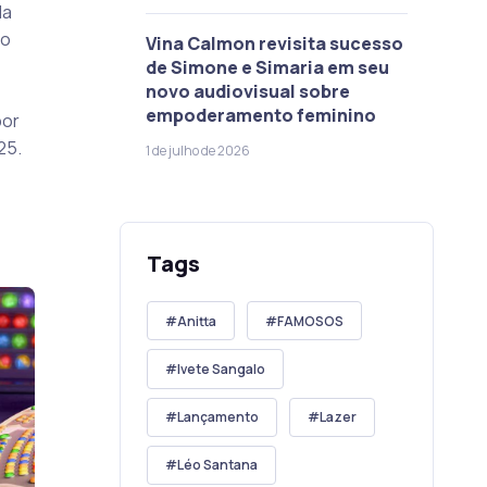
da
io
Vina Calmon revisita sucesso
de Simone e Simaria em seu
novo audiovisual sobre
empoderamento feminino
por
25.
1 de julho de 2026
Tags
Anitta
FAMOSOS
Ivete Sangalo
Lançamento
Lazer
Léo Santana