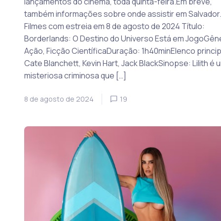
lançamentos do cinema, toda quinta-feira.Em breve,
também informações sobre onde assistir em Salvador
Filmes com estreia em 8 de agosto de 2024 Título:
Borderlands: O Destino do Universo Está em JogoGên
Ação, Ficção CientíficaDuração: 1h40minElenco princip
Cate Blanchett, Kevin Hart, Jack BlackSinopse: Lilith é 
misteriosa criminosa que […]
8 de agosto de 2024
19