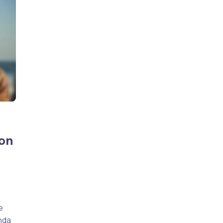
ton
e
nda