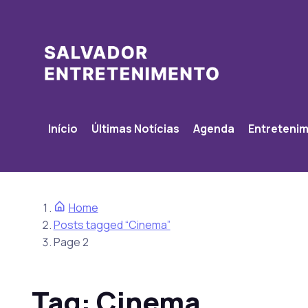
Início
Últimas Notícias
Agenda
Entreteni
Home
Posts tagged “Cinema”
Page 2
Tag:
Cinema