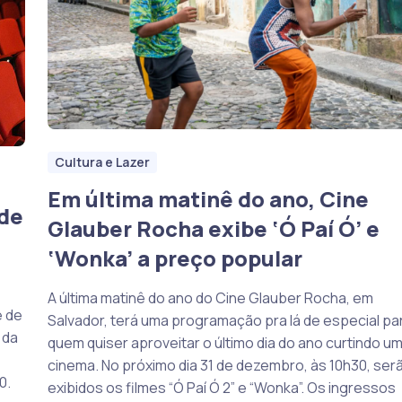
Cultura e Lazer
Em última matinê do ano, Cine
de
Glauber Rocha exibe ‘Ó Paí Ó’ e
‘Wonka’ a preço popular
A última matinê do ano do Cine Glauber Rocha, em
e de
Salvador, terá uma programação pra lá de especial pa
 da
quem quiser aproveitar o último dia do ano curtindo u
cinema. No próximo dia 31 de dezembro, às 10h30, ser
0.
exibidos os filmes “Ó Paí Ó 2” e “Wonka”. Os ingressos