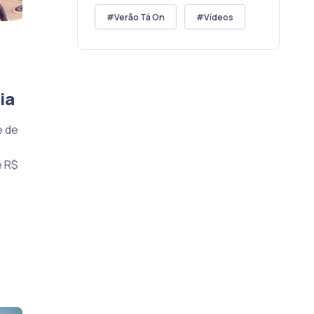
Verão Tá On
Vídeos
ia
e de
e R$