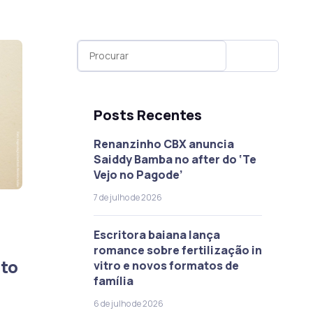
Posts Recentes
Renanzinho CBX anuncia
Saiddy Bamba no after do ‘Te
Vejo no Pagode’
7 de julho de 2026
Escritora baiana lança
a
romance sobre fertilização in
nto
vitro e novos formatos de
família
6 de julho de 2026