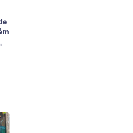
de
uém
ra