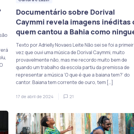
”
Documentário sobre Dorival
Caymmi revela imagens inéditas 
quem cantou a Bahia como ning
ssão
Texto por Adrielly Novaes Leite Não sei se foi a primei
rerá
vez que ouvi uma música de Dorival Caymmi, muito
lu,
provavelmente não, mas me recordo muito bem de
 O
quando um trabalho da escola partiu da premissa de
representar a música ‘O que é que a baiana tem?’ do
cantor. Baiana tem corrente de ouro, tem […]
17 de abril de 2024
21