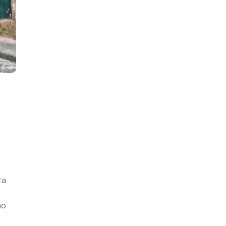
ra
m
ão