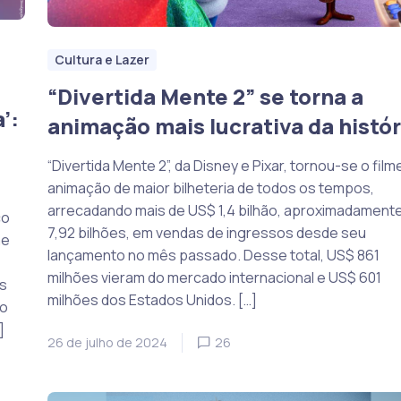
Cultura e Lazer
“Divertida Mente 2” se torna a
’:
animação mais lucrativa da histór
“Divertida Mente 2”, da Disney e Pixar, tornou-se o film
animação de maior bilheteria de todos os tempos,
arrecadando mais de US$ 1,4 bilhão, aproximadament
co
7,92 bilhões, em vendas de ingressos desde seu
me
lançamento no mês passado. Desse total, US$ 861
milhões vieram do mercado internacional e US$ 601
s
milhões dos Estados Unidos. […]
 o
]
26 de julho de 2024
26