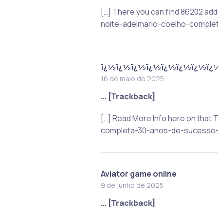
[…] There you can find 86202 add
noite-adelmario-coelho-comple
ï¿½ï¿½ï¿½ï¿½ï¿½ï¿½ï¿½ï¿
16 de maio de 2025
… [Trackback]
[…] Read More Info here on that
completa-30-anos-de-sucesso-n
Aviator game online
9 de junho de 2025
… [Trackback]