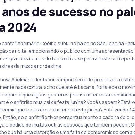
 anos de sucesso no pal
ia 2024
, o cantor Adelmário Coelho subiu ao palco do São João da Bah
ação da noite, emocionando o público com uma apresentação
m dos grandes nomes do forró e trouxe para a festa um repert
tres da música nordestina.
show, Adelmário destacou a importância de preservar a cultura
amente nada contra, acho que até é bacana, fortalece o movi
reparo é que alguns gestores precisam ter essa sensibilida
uem é o anfitrião musical da festa junina? Vocês sabem? Está 
nomia que todos desejam ter na festa junina? Está vendo? A ca
 Então, se o anfitrião tiver percentualmente a cadeira dele, 
aça o pedido de muitas outras pessoas que também pedem. O
cho que há uma distorção e uma falta de compromisso com a cul