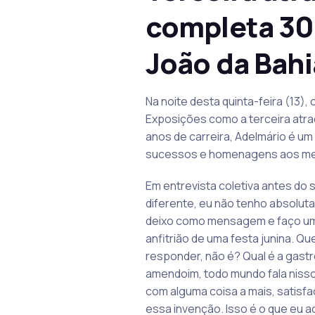
completa 30
João da Bah
Na noite desta quinta-feira (13)
Exposições como a terceira atr
anos de carreira, Adelmário é u
sucessos e homenagens aos mes
Em entrevista coletiva antes do 
diferente, eu não tenho absolut
deixo como mensagem e faço um 
anfitrião de uma festa junina. Q
responder, não é? Qual é a gastro
amendoim, todo mundo fala nisso.
com alguma coisa a mais, satisf
essa invenção. Isso é o que eu a