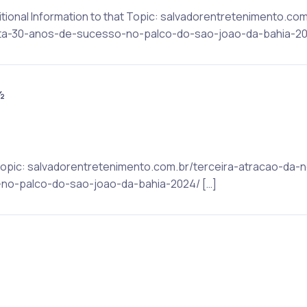
itional Information to that Topic: salvadorentretenimento.co
ta-30-anos-de-sucesso-no-palco-do-sao-joao-da-bahia-20
½
 Topic: salvadorentretenimento.com.br/terceira-atracao-da-
o-palco-do-sao-joao-da-bahia-2024/ […]