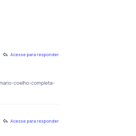
Acesse para responder
lmario-coelho-completa-
Acesse para responder