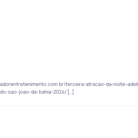
alvadorentretenimento.com.br/terceira-atracao-da-noite-ade
o-sao-joao-da-bahia-2024/ […]