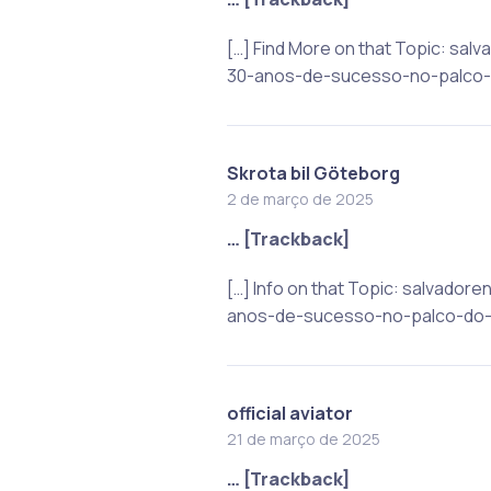
[…] Find More on that Topic: sa
30-anos-de-sucesso-no-palco-d
Skrota bil Göteborg
2 de março de 2025
… [Trackback]
[…] Info on that Topic: salvado
anos-de-sucesso-no-palco-do-s
official aviator
21 de março de 2025
… [Trackback]