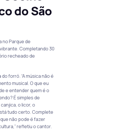
co do São
ia no Parque de
 vibrante. Completando 30
ório recheado de
 do forró. “A música não é
mento musical. O que eu
de e entender quem é o
vendo? É simples de
njica, o licor, o
está tudo certo. Complete
 que não pode é fazer
tura,” refletiu o cantor.