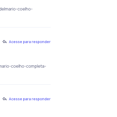
adelmario-coelho-
Acesse para responder
lmario-coelho-completa-
Acesse para responder