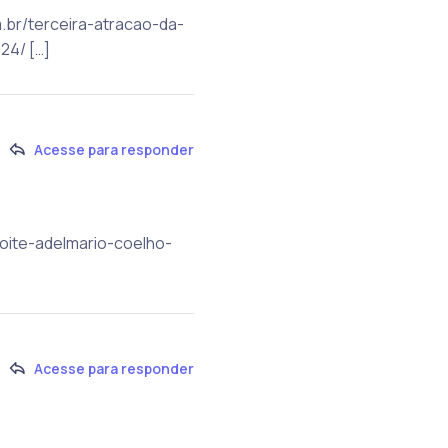
m.br/terceira-atracao-da-
24/ […]
Acesse para responder
noite-adelmario-coelho-
Acesse para responder