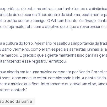
xperiência de estar na estrada por tanto tempo e a dinâmica 
bilidade de colocar os filhos dentro do sistema, exatamente p
elho estão sempre comigo. O Will tem talento, é afinado, can
e seja muito feliz com o objetivo dele, que é reverenciar e c
a cultura do forró, Adelmário ressaltou a importância da trad
Barro Vermelho, como eram especiais as festas juninas lá: as
 me marcou. É preciso que a gente mantenha isso para as ge
r fazendo esse registro,” enfatizou.
sua alegria em ter uma música composta por Nando Cordel c
0 anos, esse ano que estou completando tudo. A gente ainda 
te a música que ficou interessante eu gravei um clipe, uma 
erem conferir.”
ão João da Bahia