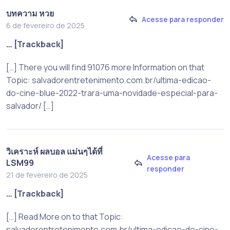
บทความ หวย
Acesse para responder
6 de fevereiro de 2025
… [Trackback]
[…] There you will find 91076 more Information on that
Topic: salvadorentretenimento.com.br/ultima-edicao-
do-cine-blue-2022-trara-uma-novidade-especial-para-
salvador/ […]
วิเคราะห์ ผลบอล แม่นๆได้ที่
Acesse para
LSM99
responder
21 de fevereiro de 2025
… [Trackback]
[…] Read More on to that Topic:
salvadorentretenimento.com.br/ultima-edicao-do-cine-