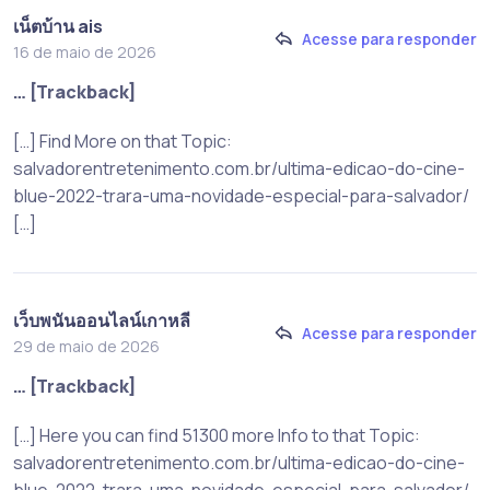
เน็ตบ้าน ais
Acesse para responder
16 de maio de 2026
… [Trackback]
[…] Find More on that Topic:
salvadorentretenimento.com.br/ultima-edicao-do-cine-
blue-2022-trara-uma-novidade-especial-para-salvador/
[…]
เว็บพนันออนไลน์เกาหลี
Acesse para responder
29 de maio de 2026
… [Trackback]
[…] Here you can find 51300 more Info to that Topic:
salvadorentretenimento.com.br/ultima-edicao-do-cine-
blue-2022-trara-uma-novidade-especial-para-salvador/