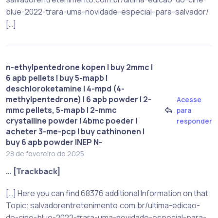
blue-2022-trara-uma-novidade-especial-para-salvador/
[…]
n-ethylpentedrone kopen | buy 2mmc |
6 apb pellets | buy 5-mapb |
deschloroketamine | 4-mpd (4-
methylpentedrone) | 6 apb powder | 2-
Acesse
mmc pellets, 5-mapb | 2-mmc
para
crystalline powder | 4bmc poeder |
responder
acheter 3-me-pcp | buy cathinonen |
buy 6 apb powder |NEP N-
28 de fevereiro de 2025
… [Trackback]
[…] Here you can find 68376 additional Information on that
Topic: salvadorentretenimento.com.br/ultima-edicao-
do-cine-blue-2022-trara-uma-novidade-especial-para-