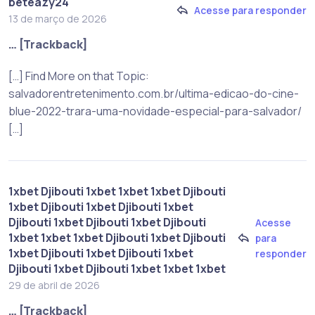
beteazy24
Acesse para responder
13 de março de 2026
… [Trackback]
[…] Find More on that Topic:
salvadorentretenimento.com.br/ultima-edicao-do-cine-
blue-2022-trara-uma-novidade-especial-para-salvador/
[…]
1xbet Djibouti 1xbet 1xbet 1xbet Djibouti
1xbet Djibouti 1xbet Djibouti 1xbet
Djibouti 1xbet Djibouti 1xbet Djibouti
Acesse
1xbet 1xbet 1xbet Djibouti 1xbet Djibouti
para
1xbet Djibouti 1xbet Djibouti 1xbet
responder
Djibouti 1xbet Djibouti 1xbet 1xbet 1xbet
29 de abril de 2026
… [Trackback]