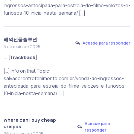
ingressos-antecipada-para-estreia-do-filme-velozes-e-
furiosos-10-inicia-nesta-semana/ […]
해외선물솔루션
Acesse para responder
5 de maio de 2025
… [Trackback]
[…] Info on that Topic:
salvadorentretenimento.com.br/venda-de-ingressos-
antecipada-para-estreia-do-filme-velozes-e-furiosos-
10-inicia-nesta-semana/ […]
where can i buy cheap
Acesse para
urispas
responder
26 de julho de 2025