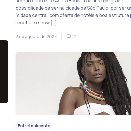
acordo com o site Anota Bahia, a baiana tem grade
possibilidade de ser na cidade de São Paulo, por ser 
“cidade central, com oferta de hotéis e boa estrutura
receber o show […]
2 de agosto de 2023
21
Entretenimento