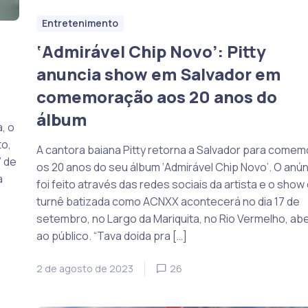
Entretenimento
‘Admirável Chip Novo’: Pitty
anuncia show em Salvador em
comemoração aos 20 anos do
álbum
, o
o,
A cantora baiana Pitty retorna a Salvador para comem
7 de
os 20 anos do seu álbum ‘Admirável Chip Novo’. O anú
a
foi feito através das redes sociais da artista e o show
turnê batizada como ACNXX acontecerá no dia 17 de
setembro, no Largo da Mariquita, no Rio Vermelho, ab
ao público. “Tava doida pra […]
2 de agosto de 2023
26