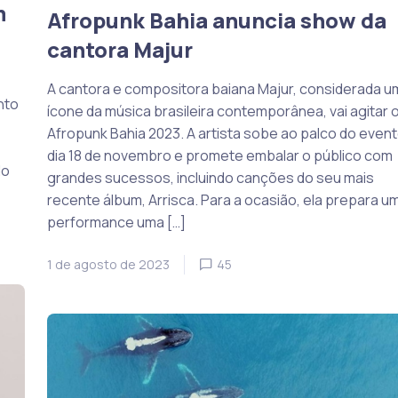
m
Afropunk Bahia anuncia show da
cantora Majur
A cantora e compositora baiana Majur, considerada u
nto
ícone da música brasileira contemporânea, vai agitar 
Afropunk Bahia 2023. A artista sobe ao palco do even
dia 18 de novembro e promete embalar o público com
do
grandes sucessos, incluindo canções do seu mais
recente álbum, Arrisca. Para a ocasião, ela prepara u
performance uma […]
1 de agosto de 2023
45