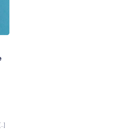
e
[…]