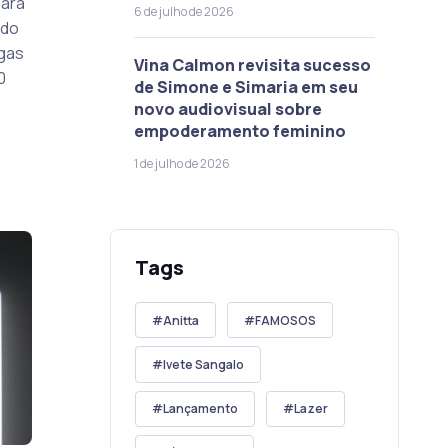
zará
6 de julho de 2026
ado
agas
Vina Calmon revisita sucesso
0
de Simone e Simaria em seu
novo audiovisual sobre
empoderamento feminino
1 de julho de 2026
Tags
Anitta
FAMOSOS
Ivete Sangalo
Lançamento
Lazer