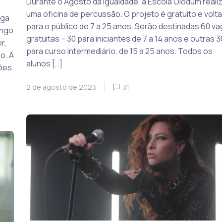
Durante o Agosto da Igualdade, a Escola Olodum reali
uma oficina de percussão. O projeto é gratuito e volt
ega
para o público de 7 a 25 anos. Serão destinadas 60 v
ingo
gratuitas – 30 para iniciantes de 7 a 14 anos e outras 3
r,
para curso intermediário, de 15 a 25 anos. Todos os
o. A
alunos […]
ções
2 de agosto de 2023
31