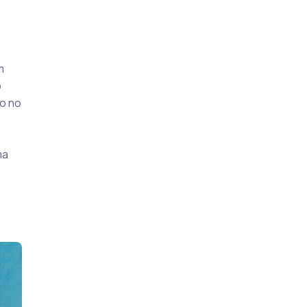
m
o
to no
ma