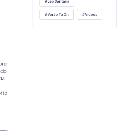
Léo Santana
Verão Tá On
Vídeos
orar
ncio
 da
erto