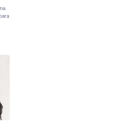
uma
 para