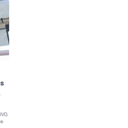
os
,
DVD,
De