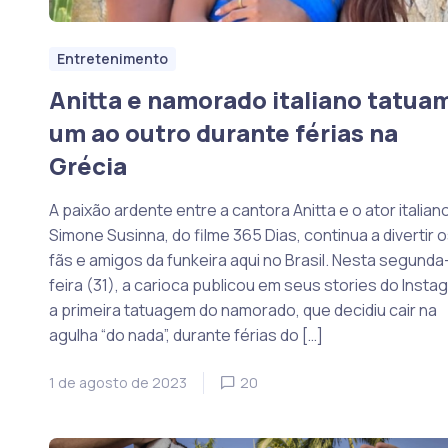
Entretenimento
Anitta e namorado italiano tatua
um ao outro durante férias na
Grécia
A paixão ardente entre a cantora Anitta e o ator italian
Simone Susinna, do filme 365 Dias, continua a divertir 
fãs e amigos da funkeira aqui no Brasil. Nesta segunda
feira (31), a carioca publicou em seus stories do Insta
a primeira tatuagem do namorado, que decidiu cair na
agulha “do nada”, durante férias do […]
1 de agosto de 2023
20