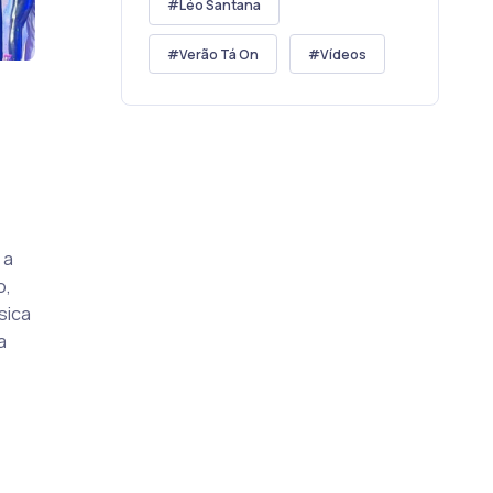
Léo Santana
Verão Tá On
Vídeos
 a
o,
sica
a