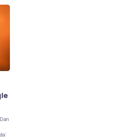
gle
 Dan
da’