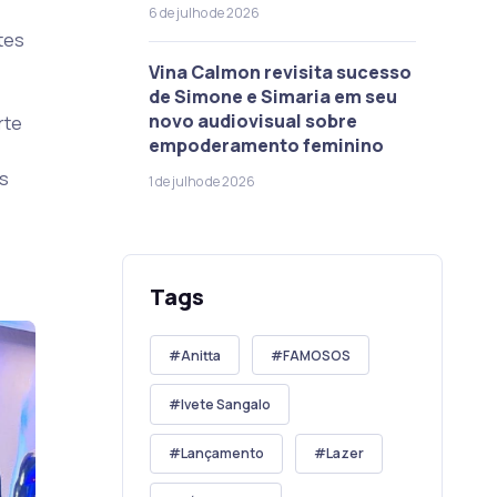
6 de julho de 2026
tes
Vina Calmon revisita sucesso
de Simone e Simaria em seu
novo audiovisual sobre
rte
empoderamento feminino
s
1 de julho de 2026
Tags
Anitta
FAMOSOS
Ivete Sangalo
Lançamento
Lazer