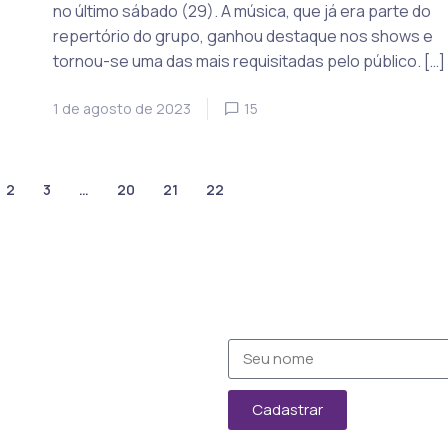
no último sábado (29). A música, que já era parte do
repertório do grupo, ganhou destaque nos shows e
tornou-se uma das mais requisitadas pelo público. […]
1 de agosto de 2023
15
2
3
…
20
21
22
Cadastrar