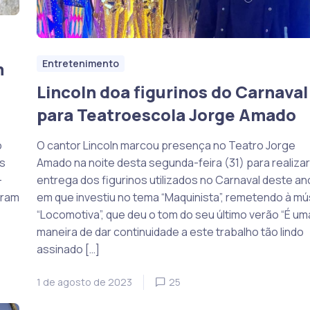
Entretenimento
m
Lincoln doa figurinos do Carnaval
para Teatroescola Jorge Amado
o
O cantor Lincoln marcou presença no Teatro Jorge
os
Amado na noite desta segunda-feira (31) para realizar
-
entrega dos figurinos utilizados no Carnaval deste an
gram
em que investiu no tema “Maquinista”, remetendo à mú
“Locomotiva”, que deu o tom do seu último verão “É um
maneira de dar continuidade a este trabalho tão lindo
assinado […]
1 de agosto de 2023
25