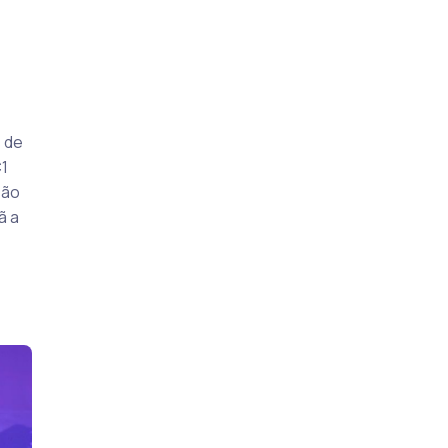
 de
C1
eão
ã a