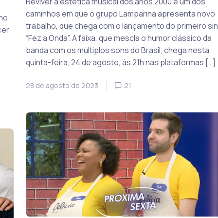
Reviver a estética musical dos anos 2000 é um dos
caminhos em que o grupo Lamparina apresenta novo
ho
trabalho, que chega com o lançamento do primeiro sin
cer
“Fez a Onda”. A faixa, que mescla o humor clássico da
banda com os múltiplos sons do Brasil, chega nesta
quinta-feira, 24 de agosto, às 21h nas plataformas […]
28 de agosto de 2023
21