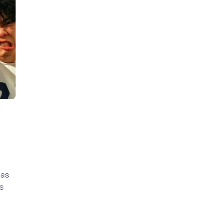
nas
as