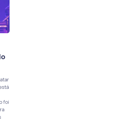
do
atar
está
 foi
ra
s