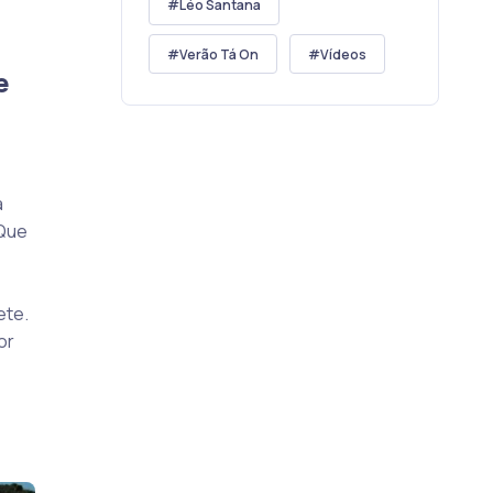
Léo Santana
Verão Tá On
Vídeos
e
a
“Que
ete.
or