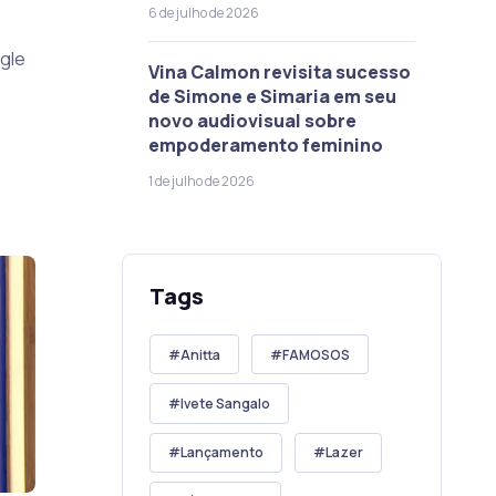
6 de julho de 2026
gle
Vina Calmon revisita sucesso
de Simone e Simaria em seu
novo audiovisual sobre
empoderamento feminino
1 de julho de 2026
Tags
Anitta
FAMOSOS
Ivete Sangalo
Lançamento
Lazer