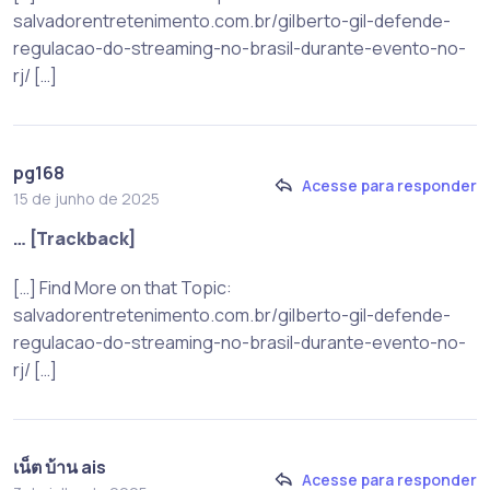
salvadorentretenimento.com.br/gilberto-gil-defende-
regulacao-do-streaming-no-brasil-durante-evento-no-
rj/ […]
pg168
Acesse para responder
15 de junho de 2025
… [Trackback]
[…] Find More on that Topic:
salvadorentretenimento.com.br/gilberto-gil-defende-
regulacao-do-streaming-no-brasil-durante-evento-no-
rj/ […]
เน็ต บ้าน ais
Acesse para responder