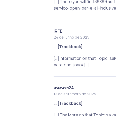
[…] There you will find 39899 ad
servico-open-bar-e-all-inclusiv
IRFE
24 de junho de 2025
… [Trackback]
[…] Information on that Topic: 
para-sao-joao/ […]
แทงหวย24
13 de setembro de 2025
… [Trackback]
[…] Find More on that Topic: sa