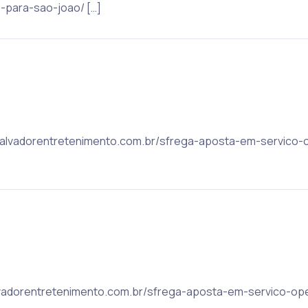
e-para-sao-joao/ […]
 salvadorentretenimento.com.br/sfrega-aposta-em-servico-o
salvadorentretenimento.com.br/sfrega-aposta-em-servico-ope