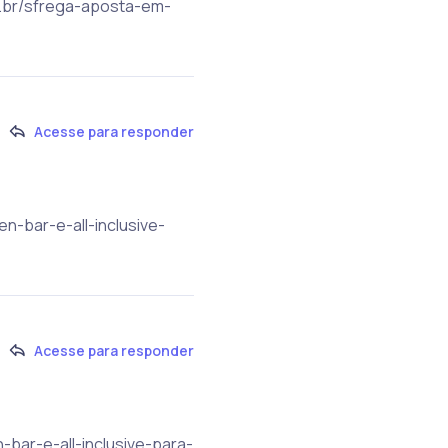
om.br/sfrega-aposta-em-
Acesse para responder
n-bar-e-all-inclusive-
Acesse para responder
bar-e-all-inclusive-para-