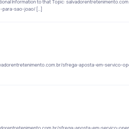
ditional Information to that Topic: salvadorentretenimento.c
e-para-sao-joao/ […]
salvadorentretenimento.com.br/sfrega-aposta-em-servico-ope
lvadorentretenimento.com.br/sfrega-aposta-em-servico-open-