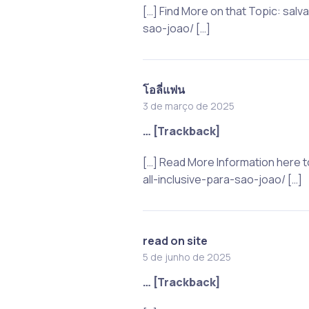
[…] Find More on that Topic: sa
sao-joao/ […]
โอลี่แฟน
3 de março de 2025
… [Trackback]
[…] Read More Information here
all-inclusive-para-sao-joao/ […]
read on site
5 de junho de 2025
… [Trackback]