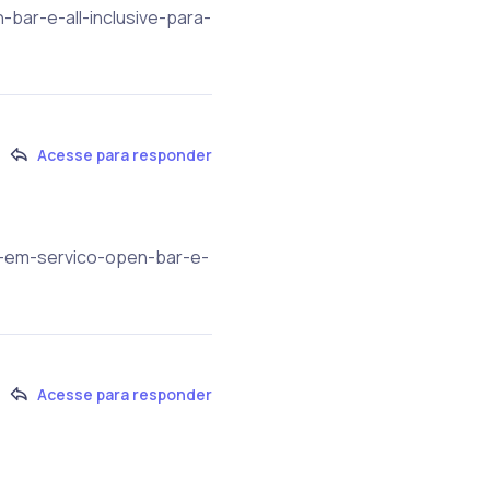
bar-e-all-inclusive-para-
Acesse para responder
ta-em-servico-open-bar-e-
Acesse para responder