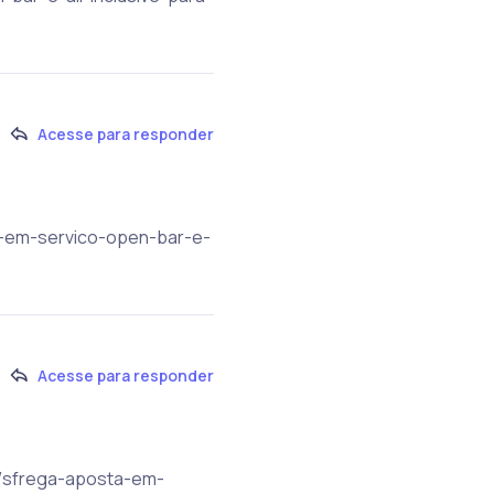
Acesse para responder
ta-em-servico-open-bar-e-
Acesse para responder
br/sfrega-aposta-em-