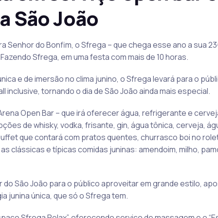
ra São João
ra Senhor do Bonfim, o Sfrega – que chega esse ano a sua 23ª
 Fazendo Sfrega, em uma festa com mais de 10 horas.
ica e de imersão no clima junino, o Sfrega levará para o púb
ll inclusive, tornando o dia de São João ainda mais especial.
ena Open Bar – que irá oferecer água, refrigerante e cerveja
ões de whisky, vodka, frisante, gin, água tônica, cerveja, ág
 buffet que contará com pratos quentes, churrasco boi no rolet
e as clássicas e típicas comidas juninas: amendoim, milho, pa
r do São João para o público aproveitar em grande estilo, ap
 junina única, que só o Sfrega tem.
spaço Sfrega Relax”, oferecendo serviço de massagem e o “E