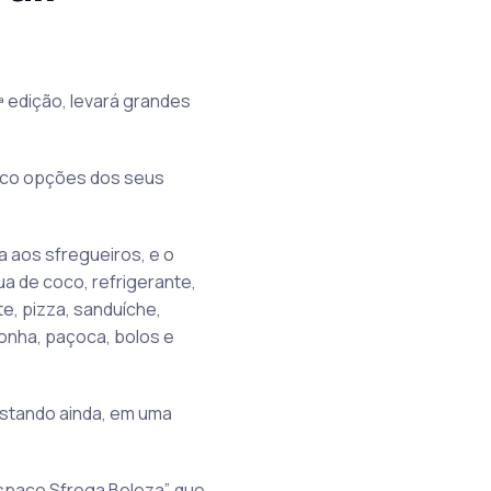
 edição, levará grandes
lico opções dos seus
 aos sfregueiros, e o
ua de coco, refrigerante,
e, pizza, sanduíche,
monha, paçoca, bolos e
ostando ainda, em uma
spaço Sfrega Beleza”, que