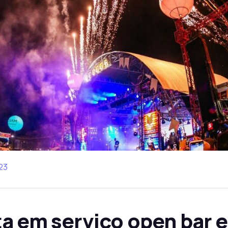
23
a em serviço open bar e 